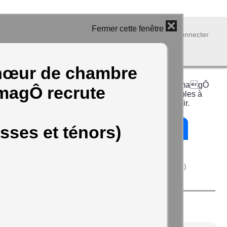
Fermer cette fenêtre
Se connecter
hœur de chambre
L’association al CODA et le Chœur de Chambre imagÔ
magÔ recrute
ont besoin de l’encouragement de ceux qui, sensibles à
ses actions, souhaitent l’accompagner et la soutenir.
sses et ténors)
Adhérer à l'association al-Coda
ou simplement faire un don...
(Défiscalisation possible à hauteur de 66%)
Actuellement à l'affiche :