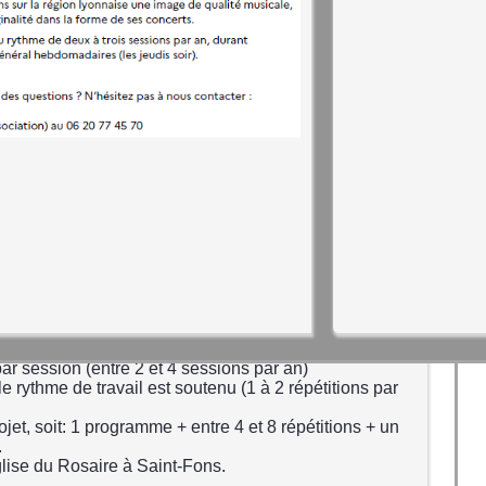
que et chef de chœur : Thibaut Casters
rie variable : de 4 à 16 chanteurs en fonction des
amateurs, lecteurs et autonomes dans l'apprentissage
'amitié ont une place très importante dans le groupe
 ou de répertoire prédéfini.
tre l'occasion d'une découverte. Nous sommes ouverts
 création.
ement
ar session (entre 2 et 4 sessions par an)
e rythme de travail est soutenu (1 à 2 répétitions par
jet, soit: 1 programme + entre 4 et 8 répétitions + un
.
glise du Rosaire à Saint-Fons.