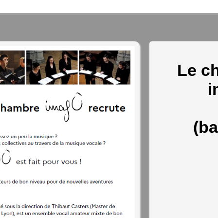
ambre imagÔ
Le c
i
(ba
 Lyon en 2007, le chœur de chambre imagÔ s'attache à
 de musique vocale de qualité (par le choix des
ion), n'hésitant pas à recourir à d'autres formes d'art
 mieux mettre en exergue le sens de l'oeuvre
n espace, théâtre, danse, images… Cette démarche
 public une expérience originale, le plaçant au-delà
ctateur.