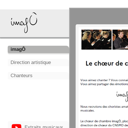
Le chœur de ch
imagÔ
Direction artistique
Chanteurs
imagÔ
Depuis sa création à
produire des concerts
oeuvres et leur exécut
quand cela permet de
interprétée : mise e
permet de proposer au
du rôle de simple spe
Extraits musicaux