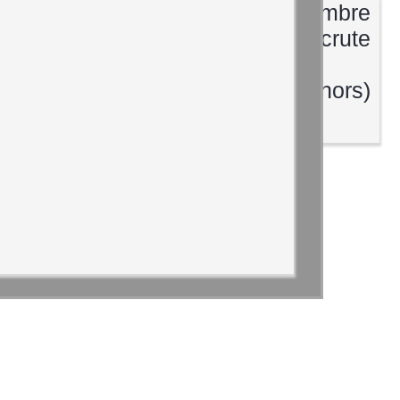
Le chœur de chambre
imagÔ recrute
(basses et ténors)