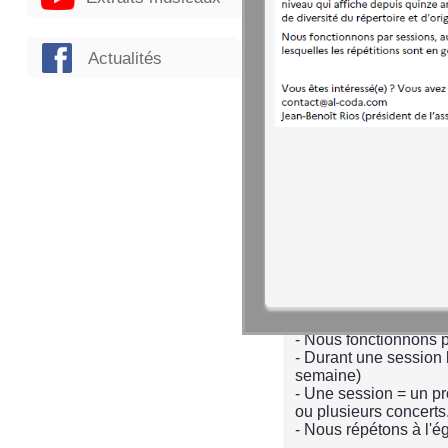
Effectif
- Un directeur artisti
Actualités
- Un effectif à géomét
oeuvres ou projets
- Les chanteurs sont 
des partitions
- La convivialité et l
Répertoire
imagÔ n'a pas de style
Chaque projet peut-ê
à toute proposition de
Mode de fonctionn
- Nous fonctionnons p
- Durant une session l
semaine)
- Une session = un pro
ou plusieurs concerts
- Nous répétons à l'é